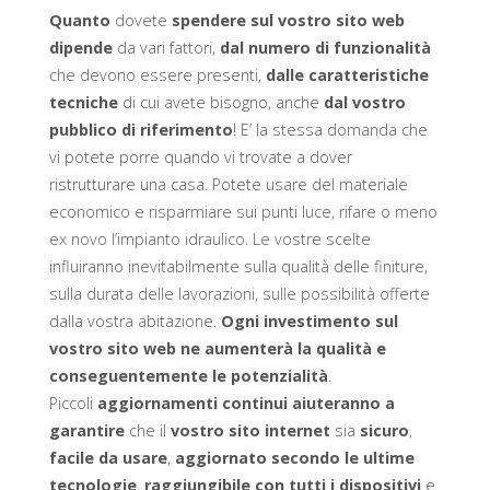
Quanto
dovete
spendere sul vostro sito web
dipende
da vari fattori,
dal numero di funzionalità
che devono essere presenti,
dalle caratteristiche
tecniche
di cui avete bisogno, anche
dal vostro
pubblico di riferimento
! E’ la stessa domanda che
vi potete porre quando vi trovate a dover
ristrutturare una casa. Potete usare del materiale
economico e risparmiare sui punti luce, rifare o meno
ex novo l’impianto idraulico. Le vostre scelte
influiranno inevitabilmente sulla qualità delle finiture,
sulla durata delle lavorazioni, sulle possibilità offerte
dalla vostra abitazione.
Ogni investimento sul
vostro sito web ne aumenterà la qualità e
conseguentemente le potenzialità
.
Piccoli
aggiornamenti continui aiuteranno a
garantire
che il
vostro sito internet
sia
sicuro
,
facile da usare
,
aggiornato secondo le ultime
tecnologie
,
raggiungibile con tutti i dispositivi
e