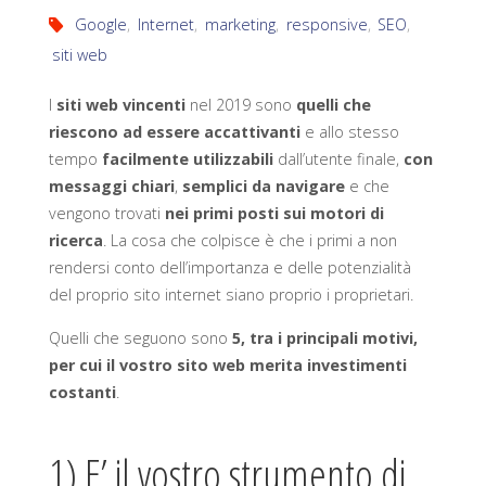
Google
,
Internet
,
marketing
,
responsive
,
SEO
,
siti web
I
siti web vincenti
nel 2019 sono
quelli che
riescono ad essere accattivanti
e allo stesso
tempo
facilmente utilizzabili
dall’utente finale,
con
messaggi chiari
,
semplici da navigare
e che
vengono trovati
nei primi posti sui motori di
ricerca
. La cosa che colpisce è che i primi a non
rendersi conto dell’importanza e delle potenzialità
del proprio sito internet siano proprio i proprietari.
Quelli che seguono sono
5, tra i principali motivi,
per cui il vostro sito web merita investimenti
costanti
.
1) E’ il vostro strumento di