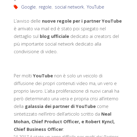
Google
,
regole
,
social network
,
YouTube
L’avviso delle
nuove regole per i partner YouTube
è arrivato via mail ed è stato poi spiegato nel
dettaglio sul
blog ufficiale
dedicato ai creators del
più importante social network dedicato alla
condivisione di video.
Per molti
YouTube
non è solo un veicolo di
diffusione dei propri contenuti video ma, un vero e
proprio lavoro. L’alta proliferazione di nuovi canali ha
però determinato una vera e propria crisi all’interno
della
galassia dei partner di YouTube
come
sintetizzato nell’intro dell’articolo scritto da
Neal
Mohan, Chief Product Officer, e Robert Kyncl,
Chief Business Officer
:
“
Il 2017 è stato un anno difficile per molti dei Partner