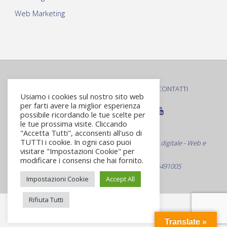
Web Marketing
PRIVACY POLICY
COOKIE POLICY
CONTATTI
|
|
Usiamo i cookies sul nostro sito web
per farti avere la miglior esperienza
possibile ricordando le tue scelte per
le tue prossima visite. Cliccando
© Roma Virtuale S.r.L.
"Accetta Tutti", acconsenti all'uso di
TUTTI i cookie. In ogni caso puoi
Web Agency Specializzata nella comunicazione digitale - Web e
visitare "Impostazioni Cookie" per
non solo
modificare i consensi che hai fornito.
Via Bevagna 21 - Roma C.F./P.Iva 09916491005
Impostazioni Cookie
Accept All
Rifiuta Tutti
Translate »