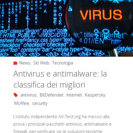
News
,
Siti Web
,
Tecnologia
Antivirus e antimalware: la
classifica dei migliori
antivirus
,
BitDefender
,
Internet
,
Kaspersky
,
McAfee
,
security
L’istituto indipendente AV-Test.org ha messo alla
prova i principali pacchetti antivirus, antimalware e
firewall, per verificare se le soluzioni tecniche