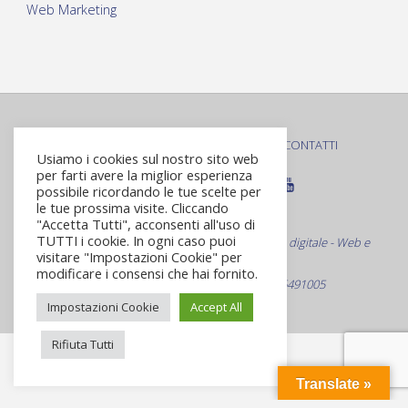
Web Marketing
PRIVACY POLICY
COOKIE POLICY
CONTATTI
|
|
Usiamo i cookies sul nostro sito web
per farti avere la miglior esperienza
possibile ricordando le tue scelte per
le tue prossima visite. Cliccando
© Roma Virtuale S.r.L.
"Accetta Tutti", acconsenti all'uso di
TUTTI i cookie. In ogni caso puoi
Web Agency Specializzata nella comunicazione digitale - Web e
visitare "Impostazioni Cookie" per
non solo
modificare i consensi che hai fornito.
Via Bevagna 21 - Roma C.F./P.Iva 09916491005
Impostazioni Cookie
Accept All
Rifiuta Tutti
Translate »