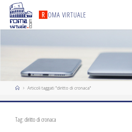
R
O
M
A
V
I
R
T
U
A
L
E
Articoli taggati "diritto di cronaca"
Tag:
diritto di cronaca