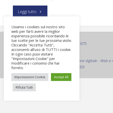
Leggi tutto
Usiamo i cookies sul nostro sito
web per farti avere la miglior
esperienza possibile ricordando le
tue scelte per le tue prossima visite.
PRIVACY POLICY
COOKIE POLICY
CONTATTI
Cliccando "Accetta Tutti",
|
|
acconsenti all'uso di TUTTI i cookie.
In ogni caso puoi visitare
© Roma Virtuale S.r.L.
"Impostazioni Cookie" per
Web Agency Specializzata nella comunicazione digitale - Web e 
modificare i consensi che hai
Via Bevagna 21 - Roma C.F./P.Iva 09916491005
fornito.
Impostazioni Cookie
Accept All
Rifiuta Tutti