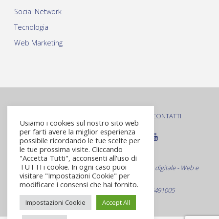
Social Network
Tecnologia
Web Marketing
PRIVACY POLICY
COOKIE POLICY
CONTATTI
|
|
Usiamo i cookies sul nostro sito web
per farti avere la miglior esperienza
possibile ricordando le tue scelte per
le tue prossima visite. Cliccando
© Roma Virtuale S.r.L.
"Accetta Tutti", acconsenti all'uso di
TUTTI i cookie. In ogni caso puoi
Web Agency Specializzata nella comunicazione digitale - Web e
visitare "Impostazioni Cookie" per
non solo
modificare i consensi che hai fornito.
Via Bevagna 21 - Roma C.F./P.Iva 09916491005
Impostazioni Cookie
Accept All