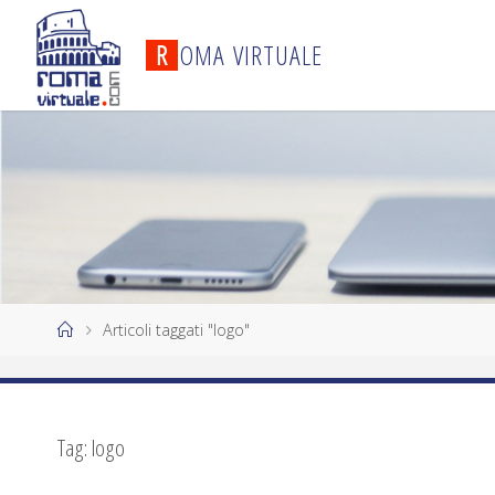
R
O
M
A
V
I
R
T
U
A
L
E
Articoli taggati "logo"
Tag:
logo