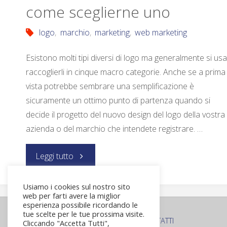
come sceglierne uno
logo
,
marchio
,
marketing
,
web marketing
Esistono molti tipi diversi di logo ma generalmente si usa
raccoglierli in cinque macro categorie. Anche se a prima
vista potrebbe sembrare una semplificazione è
sicuramente un ottimo punto di partenza quando si
decide il progetto del nuovo design del logo della vostra
azienda o del marchio che intendete registrare. …
Leggi tutto
Usiamo i cookies sul nostro sito
web per farti avere la miglior
esperienza possibile ricordando le
tue scelte per le tue prossima visite.
PRIVACY POLICY
COOKIE POLICY
CONTATTI
Cliccando "Accetta Tutti",
|
|