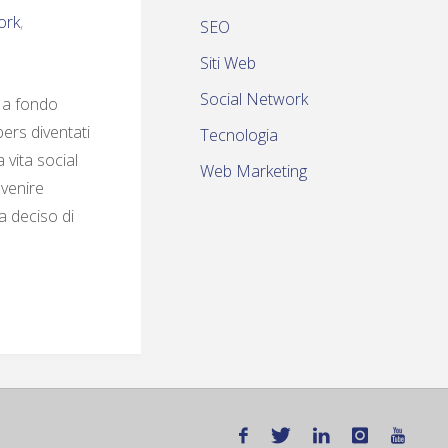
ork
,
SEO
Siti Web
Social Network
a a fondo
ers diventati
Tecnologia
 vita social
Web Marketing
 venire
 deciso di