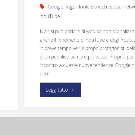
Google
,
logo
,
look
,
siti web
,
social netw
YouTube
Non si può parlare di web se non si analizz
anche il fenomeno di YouTube e degli Youtub
in breve tempo veri e propri protagonisti della
di un pubblico sempre più vasto. Proprio per
incontro a queste nuove tendenze Google ha
dare …
Leggi tutto