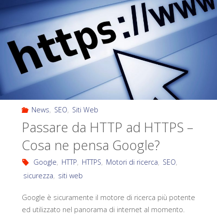
News
,
SEO
,
Siti Web
Passare da HTTP ad HTTPS –
Cosa ne pensa Google?
Google
,
HTTP
,
HTTPS
,
Motori di ricerca
,
SEO
,
sicurezza
,
siti web
Google è sicuramente il motore di ricerca più potente
ed utilizzato nel panorama di internet al momento.