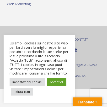
Web Marketing
PRIVACY POLICY
COOKIE POLICY
CONTATTI
|
|
Usiamo i cookies sul nostro sito web
per farti avere la miglior esperienza
possibile ricordando le tue scelte per
le tue prossima visite. Cliccando
© Roma Virtuale S.r.L.
"Accetta Tutti", acconsenti all'uso di
TUTTI i cookie. In ogni caso puoi
Web Agency Specializzata nella comunicazione digitale - Web e
visitare "Impostazioni Cookie" per
non solo
modificare i consensi che hai fornito.
Via Bevagna 21 - Roma C.F./P.Iva 09916491005
Impostazioni Cookie
Accept All
Rifiuta Tutti
Translate »