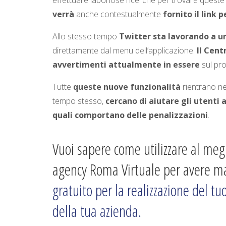
effettuare laboriose ricerche per trovare queste
verrà
anche contestualmente
fornito il link p
Allo stesso tempo
Twitter sta lavorando a u
direttamente dal menu dell’applicazione.
Il Cent
avvertimenti attualmente in essere
sul pro
Tutte
queste nuove funzionalità
rientrano ne
tempo stesso,
cercano di aiutare gli utent
quali comportano delle penalizzazioni
.
Vuoi sapere come utilizzare al megl
agency Roma Virtuale per avere ma
gratuito per la realizzazione del tu
della tua azienda.