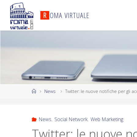
R
O
M
A
V
I
R
T
U
A
L
E
News
Twitter: le nuove notifiche per gli 
News
,
Social Network
,
Web Marketing
Twitter: le nuove no