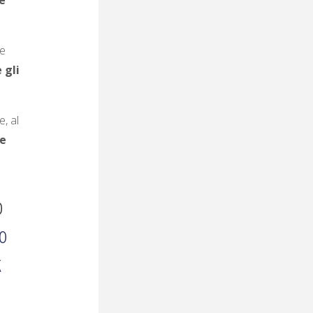
e
le
 gli
, al
 e
b
o
k