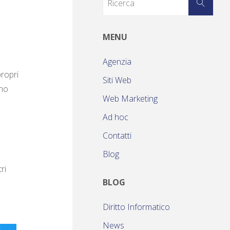
MENU
Agenzia
propri
Siti Web
nno
Web Marketing
Ad hoc
Contatti
Blog
e
ri
BLOG
Diritto Informatico
News