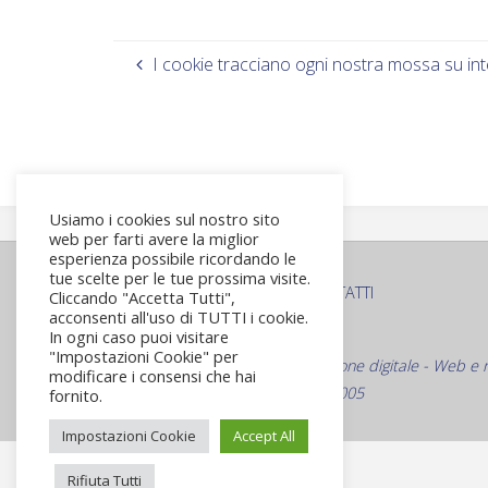
I cookie tracciano ogni nostra mossa su int
Usiamo i cookies sul nostro sito
web per farti avere la miglior
esperienza possibile ricordando le
tue scelte per le tue prossima visite.
PRIVACY POLICY
COOKIE POLICY
CONTATTI
Cliccando "Accetta Tutti",
|
|
acconsenti all'uso di TUTTI i cookie.
In ogni caso puoi visitare
© Roma Virtuale S.r.L.
"Impostazioni Cookie" per
Web Agency Specializzata nella comunicazione digitale - Web e 
modificare i consensi che hai
Via Bevagna 21 - Roma C.F./P.Iva 09916491005
fornito.
Impostazioni Cookie
Accept All
Rifiuta Tutti