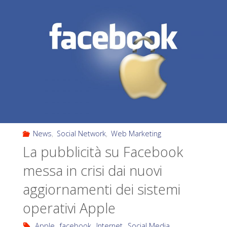
News
,
Social Network
,
Web Marketing
La pubblicità su Facebook
messa in crisi dai nuovi
aggiornamenti dei sistemi
operativi Apple
Apple
,
facebook
,
Internet
,
Social Media