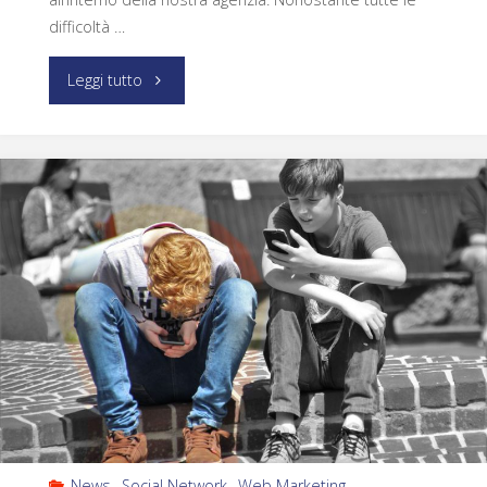
difficoltà …
Leggi tutto
News
,
Social Network
,
Web Marketing